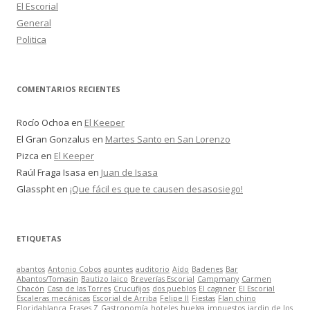
El Escorial
General
Politica
COMENTARIOS RECIENTES
Rocío Ochoa
en
El Keeper
El Gran Gonzalus
en
Martes Santo en San Lorenzo
Pizca
en
El Keeper
Raúl Fraga Isasa
en
Juan de Isasa
Glasspht
en
¡Que fácil es que te causen desasosiego!
ETIQUETAS
abantos
Antonio Cobos
apuntes
auditorio
Aído
Badenes
Bar
Abantos/Tomasin
Bautizo laico
Breverías Escorial
Campmany
Carmen
Chacón
Casa de las Torres
Crucufijos
dos pueblos
El caganer
El Escorial
Escaleras mecánicas
Escorial de Arriba
Felipe II
Fiestas
Flan chino
Floridablanca
Frases Z
Gastronomía
hoteles
huelga
impuestos
jardin de los