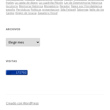
frailes
La casita de Abajo
La cuadrilla Pikolín
Lay de Desmemoria Historica
locutorio
Memoria Histórica
Monasterio
Parador
Paseo por Floridablanca
pepiño
Periódicos
Políticos
presentacion
Silla FelipeII
Tabernas
Valle de los
Caidos
Virgen de Gracia
Zapatero Hood
ARCHIVOS
A
r
c
h
i
v
o
VISITAS
s
Creado con WordPress