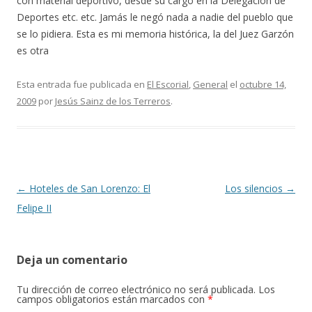
con material deportivo, desde su cargo en la Delegación de
Deportes etc. etc. Jamás le negó nada a nadie del pueblo que
se lo pidiera. Esta es mi memoria histórica, la del Juez Garzón
es otra
Esta entrada fue publicada en
El Escorial
,
General
el
octubre 14,
2009
por
Jesús Sainz de los Terreros
.
Navegación
←
Hoteles de San Lorenzo: El
Los silencios
→
de
Felipe II
entradas
Deja un comentario
Tu dirección de correo electrónico no será publicada.
Los
campos obligatorios están marcados con
*