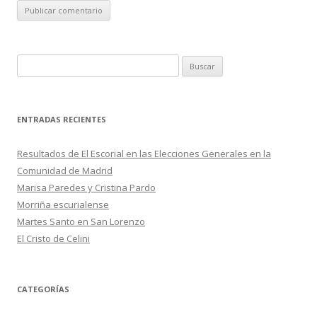
B
u
s
c
ENTRADAS RECIENTES
a
r
Resultados de El Escorial en las Elecciones Generales en la
:
Comunidad de Madrid
Marisa Paredes y Cristina Pardo
Morriña escurialense
Martes Santo en San Lorenzo
El Cristo de Celini
CATEGORÍAS