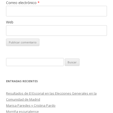
Correo electrónico
*
Web
B
u
s
c
ENTRADAS RECIENTES
a
r
Resultados de El Escorial en las Elecciones Generales en la
:
Comunidad de Madrid
Marisa Paredes y Cristina Pardo
Morriña escurialense