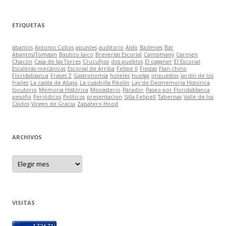
ETIQUETAS
abantos
Antonio Cobos
apuntes
auditorio
Aído
Badenes
Bar
Abantos/Tomasin
Bautizo laico
Breverías Escorial
Campmany
Carmen
Chacón
Casa de las Torres
Crucufijos
dos pueblos
El caganer
El Escorial
Escaleras mecánicas
Escorial de Arriba
Felipe II
Fiestas
Flan chino
Floridablanca
Frases Z
Gastronomía
hoteles
huelga
impuestos
jardin de los
frailes
La casita de Abajo
La cuadrilla Pikolín
Lay de Desmemoria Historica
locutorio
Memoria Histórica
Monasterio
Parador
Paseo por Floridablanca
pepiño
Periódicos
Políticos
presentacion
Silla FelipeII
Tabernas
Valle de los
Caidos
Virgen de Gracia
Zapatero Hood
ARCHIVOS
A
r
c
h
i
v
o
VISITAS
s