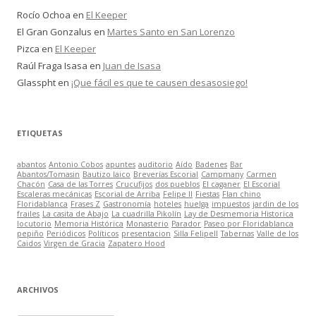
Rocío Ochoa
en
El Keeper
El Gran Gonzalus
en
Martes Santo en San Lorenzo
Pizca
en
El Keeper
Raúl Fraga Isasa
en
Juan de Isasa
Glasspht
en
¡Que fácil es que te causen desasosiego!
ETIQUETAS
abantos
Antonio Cobos
apuntes
auditorio
Aído
Badenes
Bar
Abantos/Tomasin
Bautizo laico
Breverías Escorial
Campmany
Carmen
Chacón
Casa de las Torres
Crucufijos
dos pueblos
El caganer
El Escorial
Escaleras mecánicas
Escorial de Arriba
Felipe II
Fiestas
Flan chino
Floridablanca
Frases Z
Gastronomía
hoteles
huelga
impuestos
jardin de los
frailes
La casita de Abajo
La cuadrilla Pikolín
Lay de Desmemoria Historica
locutorio
Memoria Histórica
Monasterio
Parador
Paseo por Floridablanca
pepiño
Periódicos
Políticos
presentacion
Silla FelipeII
Tabernas
Valle de los
Caidos
Virgen de Gracia
Zapatero Hood
ARCHIVOS