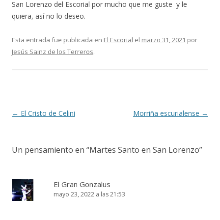
San Lorenzo del Escorial por mucho que me guste y le
quiera, así no lo deseo.
Esta entrada fue publicada en
El Escorial
el
marzo 31, 2021
por
Jesús Sainz de los Terreros
.
Navegación
←
El Cristo de Celini
Morriña escurialense
→
de
entradas
Un pensamiento en “
Martes Santo en San Lorenzo
”
El Gran Gonzalus
mayo 23, 2022 a las 21:53