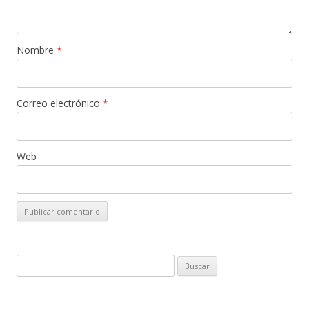
Nombre
*
Correo electrónico
*
Web
B
u
s