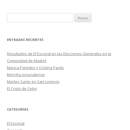
B
u
s
c
ENTRADAS RECIENTES
a
r
Resultados de El Escorial en las Elecciones Generales en la
:
Comunidad de Madrid
Marisa Paredes y Cristina Pardo
Morriña escurialense
Martes Santo en San Lorenzo
El Cristo de Celini
CATEGORÍAS
El Escorial