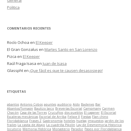
General
Politica
COMENTARIOS RECIENTES
Rocío Ochoa
en
El Keeper
El Gran Gonzalus
en
Martes Santo en San Lorenzo
Pizca
en
El Keeper
Raúl Fraga Isasa
en
Juan de Isasa
Glasspht
en
¡Que fácil es que te causen desasosiego!
ETIQUETAS
abantos
Antonio Cobos
apuntes
auditorio
Aído
Badenes
Bar
Abantos/Tomasin
Bautizo laico
Breverías Escorial
Campmany
Carmen
Chacón
Casa de las Torres
Crucufijos
dos pueblos
El caganer
El Escorial
Escaleras mecánicas
Escorial de Arriba
Felipe II
Fiestas
Flan chino
Floridablanca
Frases Z
Gastronomía
hoteles
huelga
impuestos
jardin de los
frailes
La casita de Abajo
La cuadrilla Pikolín
Lay de Desmemoria Historica
locutorio
Memoria Histórica
Monasterio
Parador
Paseo por Floridablanca