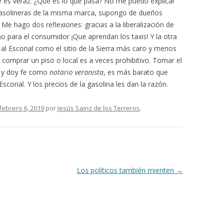
 es veraz. ¿Qué es lo que pasa? No me puedo explicar
gasolineras de la misma marca, supongo de dueños
. Me hago dos reflexiones: gracias a la liberalización de
o para el consumidor ¡Que aprendan los taxis! Y la otra
al Escorial como el sitio de la Sierra más caro y menos
o comprar un piso o local es a veces prohibitivo. Tomar el
a y doy fe como
notario
veranista
, es más barato que
corial. Y los precios de la gasolina les dan la razón.
febrero 6, 2019
por
Jesús Sainz de los Terreros
.
Los políticos también mienten
→