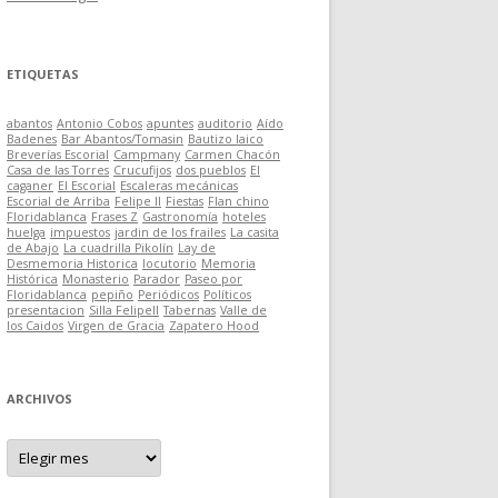
ETIQUETAS
abantos
Antonio Cobos
apuntes
auditorio
Aído
Badenes
Bar Abantos/Tomasin
Bautizo laico
Breverías Escorial
Campmany
Carmen Chacón
Casa de las Torres
Crucufijos
dos pueblos
El
caganer
El Escorial
Escaleras mecánicas
Escorial de Arriba
Felipe II
Fiestas
Flan chino
Floridablanca
Frases Z
Gastronomía
hoteles
huelga
impuestos
jardin de los frailes
La casita
de Abajo
La cuadrilla Pikolín
Lay de
Desmemoria Historica
locutorio
Memoria
Histórica
Monasterio
Parador
Paseo por
Floridablanca
pepiño
Periódicos
Políticos
presentacion
Silla FelipeII
Tabernas
Valle de
los Caidos
Virgen de Gracia
Zapatero Hood
ARCHIVOS
A
r
c
h