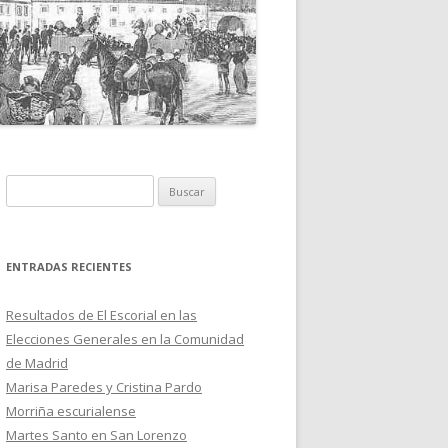
B
u
s
c
ENTRADAS RECIENTES
a
r
Resultados de El Escorial en las
:
Elecciones Generales en la Comunidad
de Madrid
Marisa Paredes y Cristina Pardo
Morriña escurialense
Martes Santo en San Lorenzo