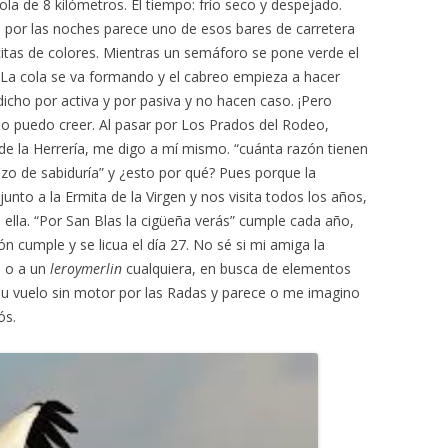
la de 8 kilómetros. El tiempo: frío seco y despejado.
 por las noches parece uno de esos bares de carretera
itas de colores. Mientras un semáforo se pone verde el
. La cola se va formando y el cabreo empieza a hacer
dicho por activa y por pasiva y no hacen caso. ¡Pero
e lo puedo creer. Al pasar por Los Prados del Rodeo,
 de la Herrería, me digo a mí mismo. “cuánta razón tienen
zo de sabiduría” y ¿esto por qué? Pues porque la
unto a la Ermita de la Virgen y nos visita todos los años,
ella. “Por San Blas la cigüeña verás” cumple cada año,
n cumple y se licua el día 27. No sé si mi amiga la
 o a un
leroymerlin
cualquiera, en busca de elementos
su vuelo sin motor por las Radas y parece o me imagino
ós.