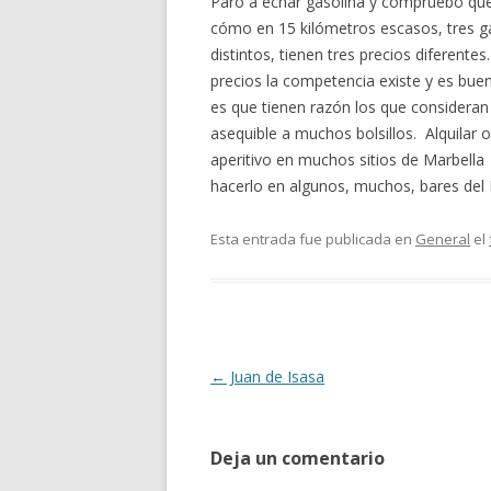
Paro a echar gasolina y compruebo que
cómo en 15 kilómetros escasos, tres 
distintos, tienen tres precios diferentes
precios la competencia existe y es buen
es que tienen razón los que consideran 
asequible a muchos bolsillos. Alquilar 
aperitivo en muchos sitios de Marbell
hacerlo en algunos, muchos, bares del Es
Esta entrada fue publicada en
General
el
Navegación
←
Juan de Isasa
de
entradas
Deja un comentario