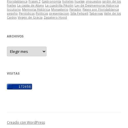
Floridablanca
Frases Z
Gastronomía
hoteles
huelga
impuestos
jardin de los
frailes
La casita de Abajo
La cuadrilla Pikolín
Lay de Desmemoria Historica
locutorio
Memoria Histórica
Monasterio
Parador
Paseo por Floridablanca
pepiño
Periódicos
Políticos
presentacion
Silla FelipeII
Tabernas
Valle de los
Caidos
Virgen de Gracia
Zapatero Hood
ARCHIVOS
A
r
c
h
i
v
o
VISITAS
s
Creado con WordPress