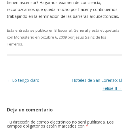
tienen ascensor? Hagamos examen de conciencia,
reconozcamos que queda mucho por hacer y continuemos
trabajando en la eliminación de las barreras arquitectónicas.
Esta entrada se publicó en
El Escorial
,
General
y está etiquetada
con
Monasterio
en
octubre 6, 2009
por
Jesús Sainz de los
Terreros
.
Navegación
←
Lo tengo claro
Hoteles de San Lorenzo: El
de
Felipe II
→
entradas
Deja un comentario
Tu dirección de correo electrónico no será publicada.
Los
campos obligatorios están marcados con
*