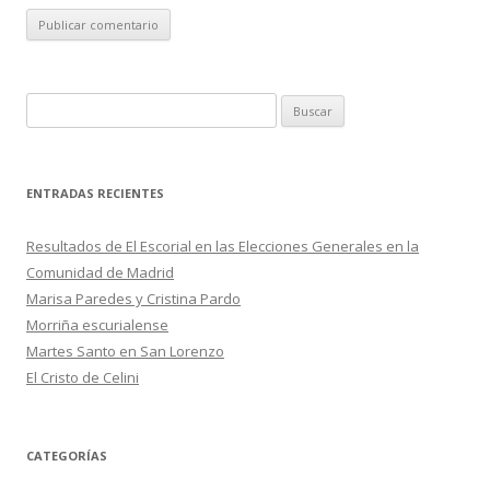
B
u
s
c
ENTRADAS RECIENTES
a
r
Resultados de El Escorial en las Elecciones Generales en la
:
Comunidad de Madrid
Marisa Paredes y Cristina Pardo
Morriña escurialense
Martes Santo en San Lorenzo
El Cristo de Celini
CATEGORÍAS