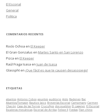
El Escorial
General
Politica
COMENTARIOS RECIENTES
Rocío Ochoa
en
El Keeper
El Gran Gonzalus
en
Martes Santo en San Lorenzo
Pizca
en
El Keeper
Raúl Fraga Isasa
en
Juan de Isasa
Glasspht
en
¡Que fácil es que te causen desasosiego!
ETIQUETAS
abantos
Antonio Cobos
apuntes
auditorio
Aído
Badenes
Bar
Abantos/Tomasin
Bautizo laico
Breverías Escorial
Campmany
Carmen
Chacón
Casa de las Torres
Crucufijos
dos pueblos
El caganer
El Escorial
Escaleras mecánicas
Escorial de Arriba
Felipe II
Fiestas
Flan chino