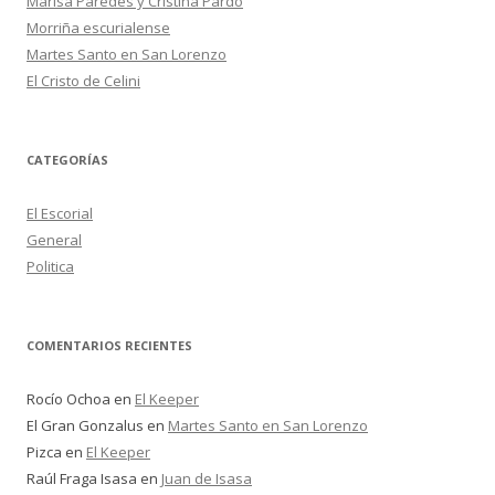
Marisa Paredes y Cristina Pardo
Morriña escurialense
Martes Santo en San Lorenzo
El Cristo de Celini
CATEGORÍAS
El Escorial
General
Politica
COMENTARIOS RECIENTES
Rocío Ochoa
en
El Keeper
El Gran Gonzalus
en
Martes Santo en San Lorenzo
Pizca
en
El Keeper
Raúl Fraga Isasa
en
Juan de Isasa